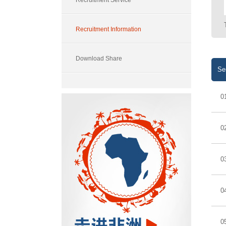
Recruitment Service
Recruitment Information
Download Share
Ser
0
0
0
0
0