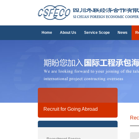
Home
About Us
Service Scope
News
Re
Recruit for Going Abroad
Rec