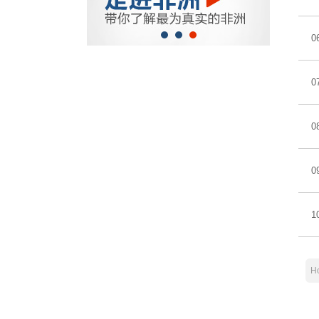
0
0
0
0
1
H