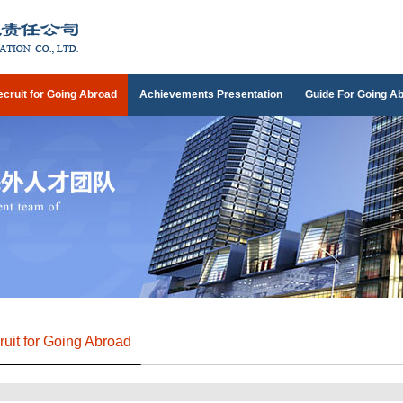
cruit for Going Abroad
Achievements Presentation
Guide For Going A
ruit for Going Abroad