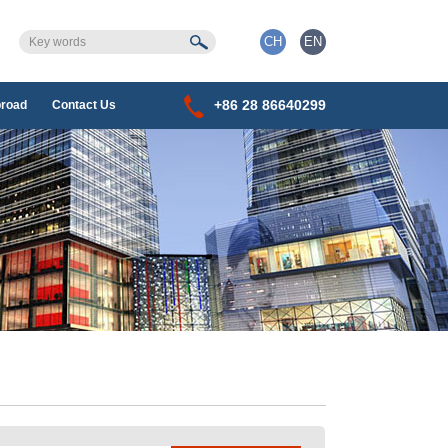
CH
EN
+86 28 86640299
broad
Contact Us