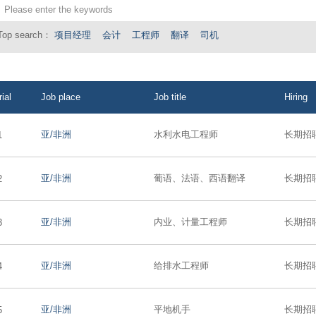
Top search：
项目经理
会计
工程师
翻译
司机
ial
Job place
Job title
Hiring
亚/非洲
水利水电工程师
长期招
1
亚/非洲
葡语、法语、西语翻译
长期招
2
亚/非洲
内业、计量工程师
长期招
3
亚/非洲
给排水工程师
长期招
4
亚/非洲
平地机手
长期招
5