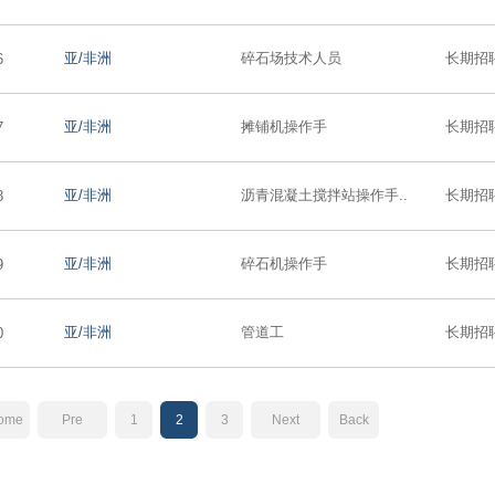
亚/非洲
碎石场技术人员
长期招
6
亚/非洲
摊铺机操作手
长期招
7
亚/非洲
沥青混凝土搅拌站操作手..
长期招
8
亚/非洲
碎石机操作手
长期招
9
亚/非洲
管道工
长期招
0
ome
Pre
1
2
3
Next
Back